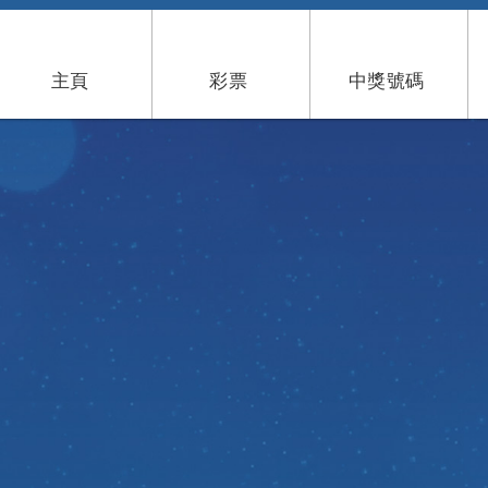
主頁
彩票
中獎號碼