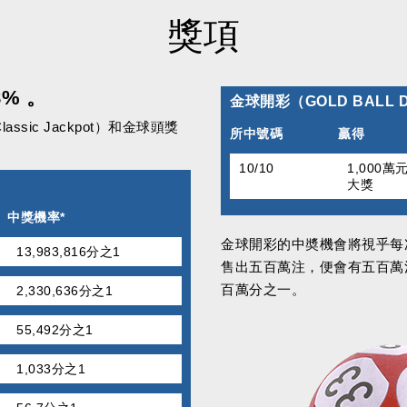
獎項
% 。
金球開彩（GOLD BALL 
ssic Jackpot）和金球頭獎
所中號碼
贏得
10/10
1,000萬
大獎
中獎機率*
金球開彩的中奬機會將視乎每
13,983,816分之1
售出五百萬注，便會有五百萬
百萬分之一。
2,330,636分之1
55,492分之1
1,033分之1