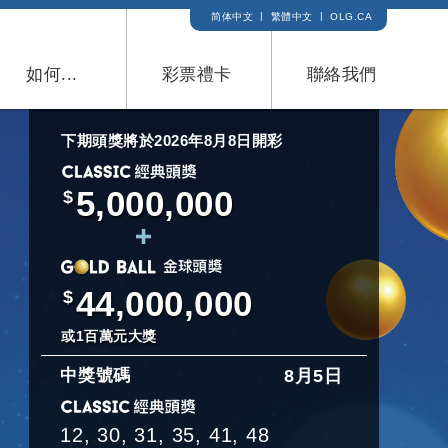
简体中文
繁體中文
OLG.CA
如何...
彩票禮卡
聯絡我們
下期頭獎將於
2026年8月8日
開彩
5,000,000
$
44,000,000
$
或1百萬元大獎
中獎號碼
8月5日
12, 30, 31, 35, 41, 48