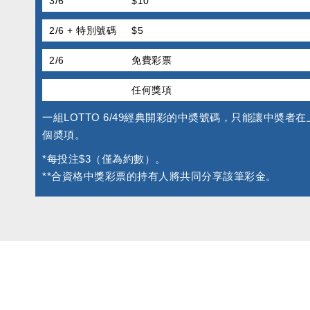
3/6
$10
2/6 + 特別號碼
$5
2/6
免費彩票
任何獎項
一組LOTTO 6/49經典開彩的中奬號碼，只能讓中奬
個奬項。
*每投注$3（僅為約數）。
**合資格中獎彩票的持有人將共同分享該筆彩金。