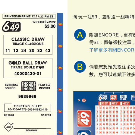
每玩一注$3，還附送一組獨
附加ENCORE，更
需$1；而每張投注單，
了解更多有關ENCOR
倘若您想預先投注多次，
數。您可以連續下注多