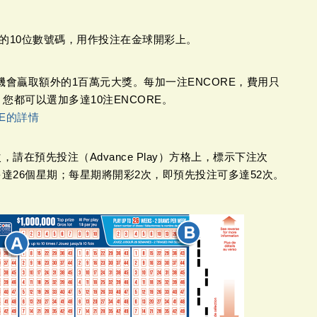
特的10位數號碼，用作投注在金球開彩上。
有機會贏取額外的1百萬元大獎。每加一注ENCORE，費用只
您都可以選加多達10注ENCORE。
E的詳情
請在預先投注（Advance Play）方格上，標示下注次
達26個星期；每星期將開彩2次，即預先投注可多達52次。