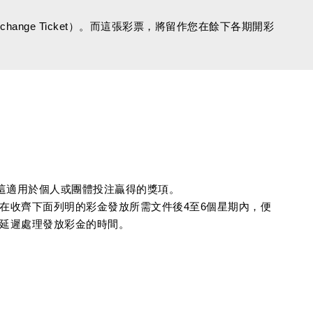
ge Ticket）。而這張彩票，將留作您在餘下各期開彩
這適用於個人或團體投注贏得的獎項。
平均來說，在收齊下面列明的彩金發放所需文件後4至6個星期內，便
會延遲處理發放彩金的時間。