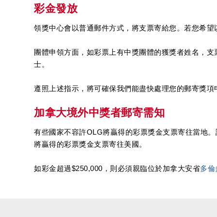
彩金發放
領獎中心會以普通郵件方式，將支票寄給您。若您希望
團體申領方面，如彩票上有中獎團體的獲獎者姓名，支票
士。
遵照上述指示，將可確保我們能盡快處理您的郵寄獎項
加拿大境外中獎者郵寄需知
有些國家不容許OLG將贏得的彩票獎金支票寄往當地。請致電1-
將贏得的彩票獎金支票寄往美國。
如彩金超過$250,000，則必須親臨位於加拿大安省
多倫多