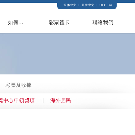
简体中文
繁體中文
OLG.CA
如何...
彩票禮卡
聯絡我們
彩票及收據
獎中心申領獎項
海外居民