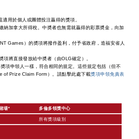
這適用於個人或團體投注贏得的獎項。
繳納加拿大所得稅。中奬者也無需就贏得的彩票奬金，向加
INSTANT Games）的奬項將撥作盈利，付予省政府，造福安省人
奬項將直接發放給中奬者（由OLG確定）。
與奬項申領人一樣，符合相同的規定。這些規定包括（但不
ize Claim Form）。請點擊此處下載
獎項申領免責表
賭場*
多倫多領獎中心
所有獎項級別
。