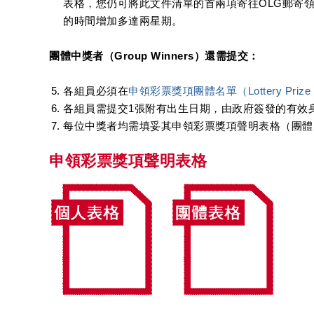
表格，您仍可將此文件清單的首兩項寄往OLG郵寄領獎中心
的時間增加多達兩星期。
團體中獎者（Group Winners）還需提交：
各組員必須在
申領彩票獎項團體名單（Lottery Prize Cl
各組員需提交1張附有出生日期，由政府簽發的有效
每位中獎者均需填妥其申領彩票獎項聲明表格（團體
申領彩票獎項聲明表格