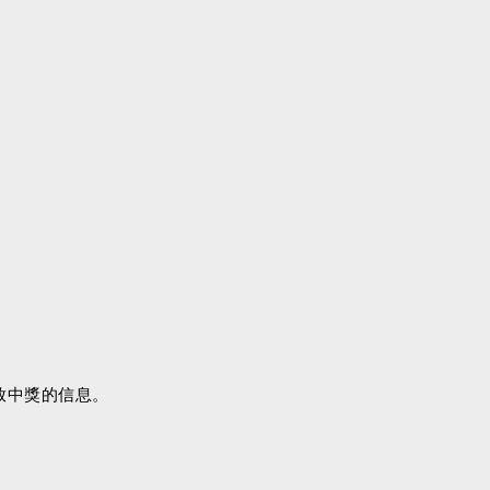
放中獎的信息。