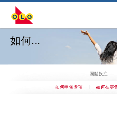
如何...
團體投注
如何申領獎項
如何在零