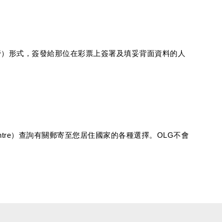
代管）形式，簽發給那位在彩票上簽署及填妥背面資料的人
 Centre）查詢有關郵寄至您居住國家的各種選擇。OLG不會