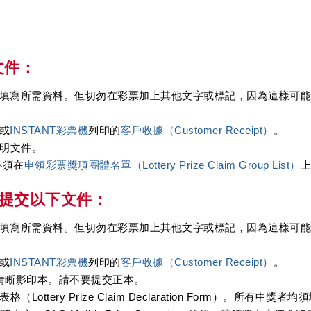
文件：
填寫所需資料。但切勿在彩票加上其他文字或標記，因為這樣可能
或
INSTANT彩票機
列印的
客戶收據（Customer Receipt）
。
證明文件。
必須在
申領彩票獎項團體名單（Lottery Prize Claim Group List）
上
，請提交以下文件：
填寫所需資料。但切勿在彩票加上其他文字或標記，因為這樣可能
或
INSTANT彩票機
列印的
客戶收據（Customer Receipt）
。
清晰影印本。請不要提交正本。
Lottery Prize Claim Declaration Form）。