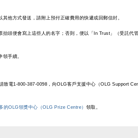
以其他方式發送，請附上預付正確費用的快遞或回郵信封。
抬頭便會寫上這些人的名字；否則，便以「In Trust」（受託
申領手續。
800-387-0098，向OLG客戶支援中心（OLG Support
的OLG領獎中心（OLG Prize Centre）
領取。