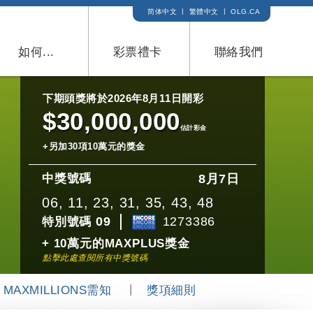
简体中文
繁體中文
OLG.CA
如何...
彩票禮卡
聯絡我們
下期頭獎將於
2026年8月11日
開彩
$30,000,000
估計彩金
+另加30項10萬元的獎金
中獎號碼
8月7日
06, 11, 23, 31, 35, 43, 48
09
1273386
特別號碼
+ 10萬元的MAXPLUS獎金
點擊此處查閱所有中獎號碼
MAXMILLIONS需知
獎項細則