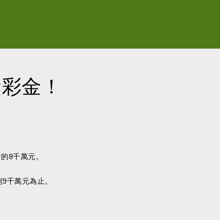
獎彩金！
前的8千萬元。
到9千萬元為止。