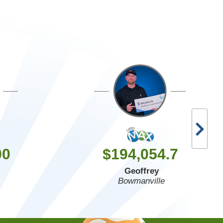
00
$
194,054.7
Geoffrey
Bowmanville