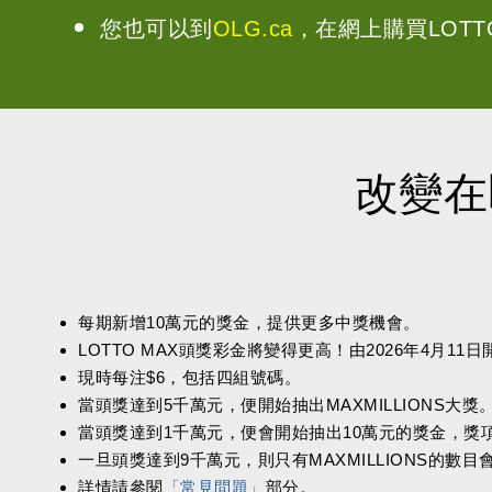
您也可以到
OLG.ca
，在網上購買LOTT
改變在
每期新增10萬元的獎金，提供更多中獎機會。
LOTTO MAX頭獎彩金將變得更高！由2026年4月11
現時每注$6，包括四組號碼。
當頭獎達到5千萬元，便開始抽出MAXMILLIONS大
當頭獎達到1千萬元，便會開始抽出10萬元的獎金，獎
一旦頭獎達到9千萬元，則只有MAXMILLIONS的數目
詳情請參閱
「常見問題」
部分。