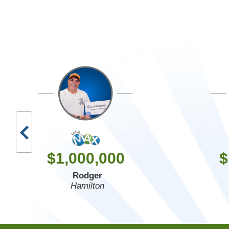
$
1,000,000
$
Rodger
Hamilton