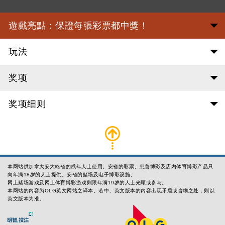
遊戲亮點：保證每張彩票都中獎！
玩法
奖项
奖项细则
本网站供加拿大安大略省的成年人士使用。安省的彩票、慈善博彩及店内体育博彩产品只
向年满18岁的人士提供。安省的赌场及电子博彩设施、
网上赌场游戏及网上体育博彩游戏则限年满19岁的人士光顾或参与。
本网站的内容为OLG英文网站之译本。若中、英文版本的内容出现矛盾或含糊之处，则以
英文版本为准。