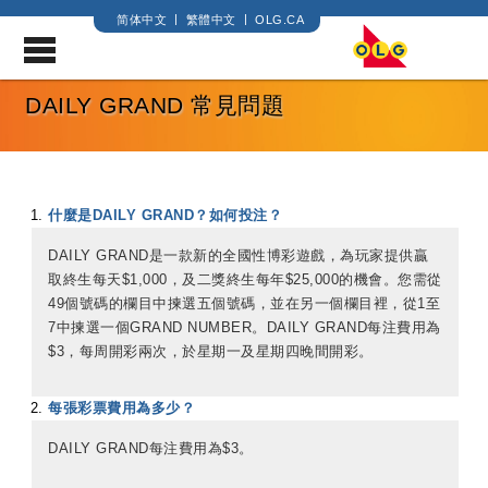
简体中文
繁體中文
OLG.CA
.
DAILY GRAND 常見問題
什麼是DAILY GRAND？如何投注？
DAILY GRAND是一款新的全國性博彩遊戲，為玩家提供贏
取終生每天$1,000，及二獎終生每年$25,000的機會。您需從
49個號碼的欄目中揀選五個號碼，並在另一個欄目裡，從1至
7中揀選一個GRAND NUMBER。DAILY GRAND每注費用為
$3，每周開彩兩次，於星期一及星期四晚間開彩。
每張彩票費用為多少？
DAILY GRAND每注費用為$3。