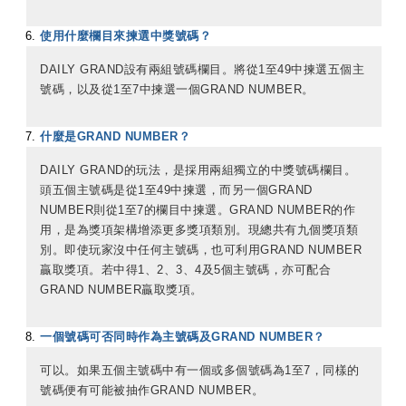
使用什麼欄目來揀選中獎號碼？
DAILY GRAND設有兩組號碼欄目。將從1至49中揀選五個主
號碼，以及從1至7中揀選一個GRAND NUMBER。
什麼是GRAND NUMBER？
DAILY GRAND的玩法，是採用兩組獨立的中獎號碼欄目。
頭五個主號碼是從1至49中揀選，而另一個GRAND
NUMBER則從1至7的欄目中揀選。GRAND NUMBER的作
用，是為獎項架構增添更多獎項類別。現總共有九個獎項類
別。即使玩家沒中任何主號碼，也可利用GRAND NUMBER
贏取獎項。若中得1、2、3、4及5個主號碼，亦可配合
GRAND NUMBER贏取獎項。
一個號碼可否同時作為主號碼及GRAND NUMBER？
可以。如果五個主號碼中有一個或多個號碼為1至7，同樣的
號碼便有可能被抽作GRAND NUMBER。