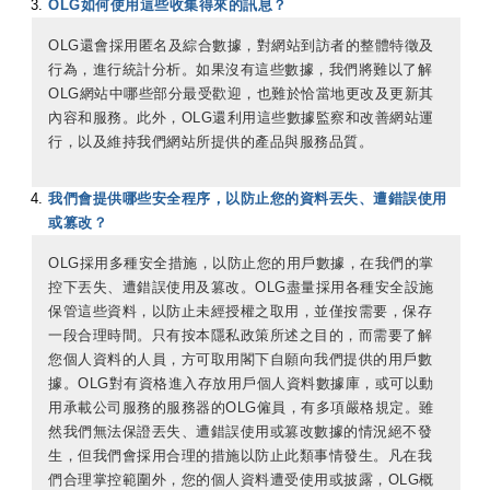
OLG如何使用這些收集得來的訊息？
OLG還會採用匿名及綜合數據，對網站到訪者的整體特徵及
行為，進行統計分析。如果沒有這些數據，我們將難以了解
OLG網站中哪些部分最受歡迎，也難於恰當地更改及更新其
內容和服務。此外，OLG還利用這些數據監察和改善網站運
行，以及維持我們網站所提供的產品與服務品質。
我們會提供哪些安全程序，以防止您的資料丟失、遭錯誤使用
或篡改？
OLG採用多種安全措施，以防止您的用戶數據，在我們的掌
控下丟失、遭錯誤使用及篡改。OLG盡量採用各種安全設施
保管這些資料，以防止未經授權之取用，並僅按需要，保存
一段合理時間。只有按本隱私政策所述之目的，而需要了解
您個人資料的人員，方可取用閣下自願向我們提供的用戶數
據。OLG對有資格進入存放用戶個人資料數據庫，或可以動
用承載公司服務的服務器的OLG僱員，有多項嚴格規定。雖
然我們無法保證丟失、遭錯誤使用或篡改數據的情況絕不發
生，但我們會採用合理的措施以防止此類事情發生。凡在我
們合理掌控範圍外，您的個人資料遭受使用或披露，OLG概