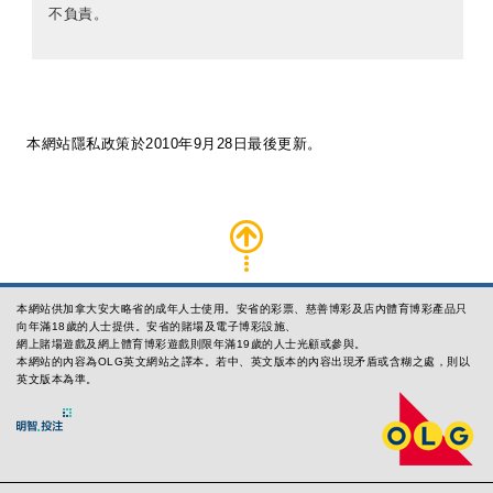
不負責。
本網站隱私政策於2010年9月28日最後更新。
本網站供加拿大安大略省的成年人士使用。安省的彩票、慈善博彩及店內體育博彩產品只
向年滿18歲的人士提供。安省的賭場及電子博彩設施、
網上賭場遊戲及網上體育博彩遊戲則限年滿19歲的人士光顧或參與。
本網站的內容為OLG英文網站之譯本。若中、英文版本的內容出現矛盾或含糊之處，則以
英文版本為準。