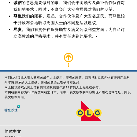
诚信
的意思是要做对的事。我们会平衡顾客及商业合作伙伴对
我们的要求，同时，不辜负广大安省居民对我们的期望。
尊重
我们的顾客、雇员、合作伙伴及广大安省居民。而尊重始
于开诚布公地听取周围人士的不同想法及建议。
尽责
。我们有责任在服务顾客及满足公众利益方面，为自己订
立高标准的严格要求，并有责任达到此要求。-
本网站供加拿大安大略省的成年人士使用。安省的彩票、慈善博彩及店内体育博彩产品只
向年满18岁的人士提供。安省的赌场及电子博彩设施、
网上赌场游戏及网上体育博彩游戏则限年满19岁的人士光顾或参与。
本网站的内容为OLG英文网站之译本。若中、英文版本的内容出现矛盾或含糊之处，则以
英文版本为准。
简体中文